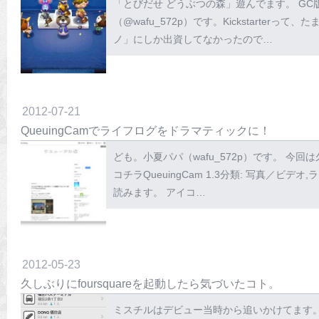
「とびだせ どうぶつの森」遊んでます。 GC
（@wafu_572p）です。Kickstart
ノ」にしか出資してなかったので…
2012
-
07
-
21
QueuingCamでライフログをドラマティックに！
ども。小夏パパ（wafu_572p）です。 
コチラQueuingCam 1.3分類: 写真／ビデオ,ラ
読みます。 アイコ…
2012
-
05
-
23
久しぶりにfoursquareを起動したら気づいたコト。
ミスチルはデビュー当時から追いかけてます