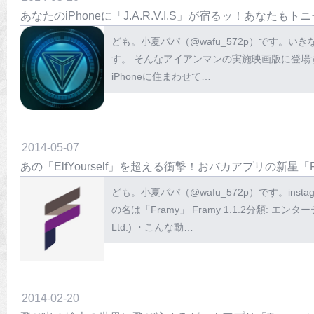
あなたのiPhoneに「J.A.R.V.I.S」が宿るッ！あなたも
ども。小夏パパ（@wafu_572p）です。
す。 そんなアイアンマンの実施映画版に登場する
iPhoneに住まわせて…
2014
-
05
-
07
あの「ElfYourself」を超える衝撃！おバカアプリの新星「
ども。小夏パパ（@wafu_572p）です。in
の名は「Framy」 Framy 1.1.2分類: エンタ
Ltd.) ・こんな動…
2014
-
02
-
20