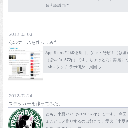
音声認識力の…
2012
-
03
-
03
あのケースを作ってみた。
App Storeの250億番目、ゲットだぜ！
（@wafu_572p）です。ちょっと前に話題になった
Lab - タッチ ラボ何か一周回っ…
2012
-
02
-
24
ステッカーを作ってみた。
ども、小夏パパ（wafu_572p）でーす。
ょことモノ作りするのは好きで、愛犬「小夏