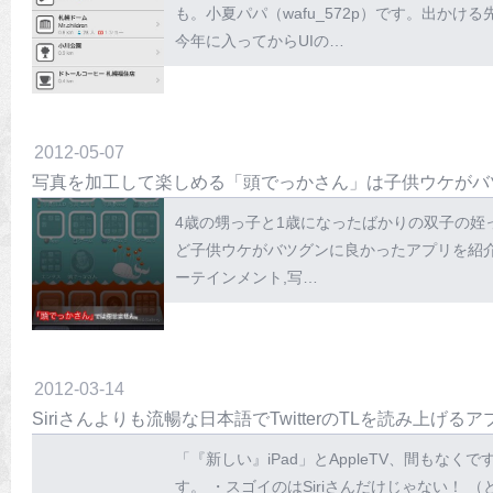
も。小夏パパ（wafu_572p）です。出か
今年に入ってからUIの…
2012
-
05
-
07
写真を加工して楽しめる「頭でっかさん」は子供ウケがバ
4歳の甥っ子と1歳になったばかりの双子の姪っ
ど子供ウケがバツグンに良かったアプリを紹介します。 
ーテインメント,写…
2012
-
03
-
14
Siriさんよりも流暢な日本語でTwitterのTLを読み上げる
「『新しい』iPad」とAppleTV、間もなく
す。 ・スゴイのはSiriさんだけじゃない！ （