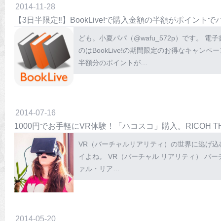
2014
-
11
-
28
【3日半限定‼︎】BookLive!で購入金額の半額がポイン
ども。小夏パパ（@wafu_572p）です。 電子書
のはBookLive!の期間限定のお得なキャンペ
半額分のポイントが…
2014
-
07
-
16
1000円でお手軽にVR体験！「ハコスコ」購入。RICOH 
VR（バーチャルリアリティ）の世界に逃げ込む
イよね。 VR（バーチャル リアリティ） バーチャルリアリティ
ァル・リア…
2014
-
05
-
20