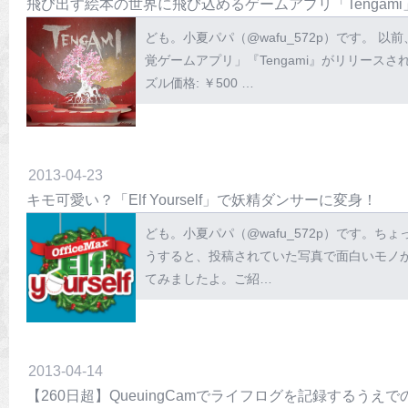
飛び出す絵本の世界に飛び込めるゲームアプリ「Tengam
ども。小夏パパ（@wafu_572p）です。
覚ゲームアプリ」『Tengami』がリリースされま
ズル価格: ￥500 …
2013
-
04
-
23
キモ可愛い？「Elf Yourself」で妖精ダンサーに変身！
ども。小夏パパ（@wafu_572p）です。ちょ
うすると、投稿されていた写真で面白いモノが
てみましたよ。ご紹…
2013
-
04
-
14
【260日超】QueuingCamでライフログを記録するう