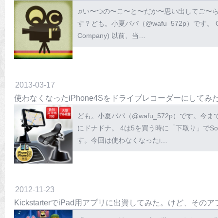
♫い〜つの〜こ〜と〜だか〜思い出してご〜ら
す？ども。小夏パパ（@wafu_572p）です。 Queu
Company) 以前、当…
2013
-
03
-
17
使わなくなったiPhone4Sをドライブレコーダーにしてみ
ども。小夏パパ（@wafu_572p）です。今ま
にドナドナ。 4は5を買う時に「下取り」でSof
す。今回は使わなくなったi…
2012
-
11
-
23
KickstarterでiPad用アプリに出資してみた。けど、